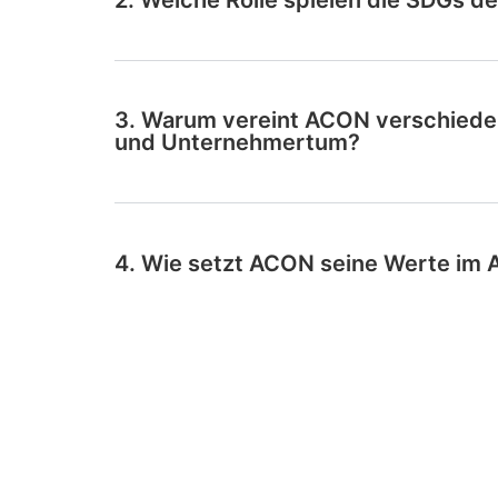
2. Welche Rolle spielen die SDGs d
3. Warum vereint ACON verschieden
und Unternehmertum?
4. Wie setzt ACON seine Werte im A
5. Für wen entwickelt ACON Projek