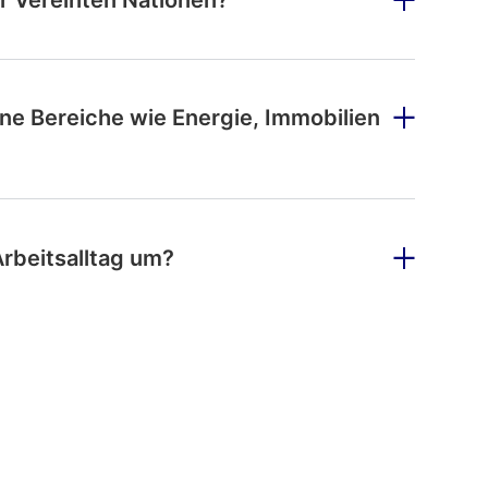
er Vereinten Nationen?
e Bereiche wie Energie, Immobilien
rbeitsalltag um?
te?